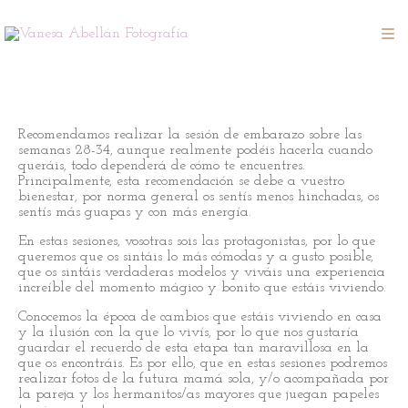
Recomendamos realizar la sesión de embarazo sobre las
semanas 28-34, aunque realmente podéis hacerla cuando
queráis, todo dependerá de cómo te encuentres.
Principalmente, esta recomendación se debe a vuestro
bienestar, por norma general os sentís menos hinchadas, os
sentís más guapas y con más energía.
En estas sesiones, vosotras sois las protagonistas, por lo que
queremos que os sintáis lo más cómodas y a gusto posible,
que os sintáis verdaderas modelos y viváis una experiencia
increíble del momento mágico y bonito que estáis viviendo.
Conocemos la época de cambios que estáis viviendo en casa
y la ilusión con la que lo vivís, por lo que nos gustaría
guardar el recuerdo de esta etapa tan maravillosa en la
que os encontráis. Es por ello, que en estas sesiones podremos
realizar fotos de la futura mamá sola, y/o acompañada por
la pareja y los hermanitos/as mayores que juegan papeles